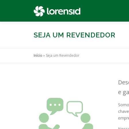
Pular
para
o
conteúdo
SEJA UM REVENDEDOR
Início
»
Seja um Revendedor
Des
e ga
Somos
chave
empre
Nosso