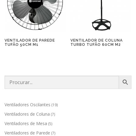
VENTILADOR DE PAREDE
VENTILADOR DE COLUNA
TUFÃO 50CM M1
TURBO TUFÃO 60CM M2
1
Ventiladores Oscilantes
19
9
7
Ventiladores de Coluna
7
p
p
r
5
Ventiladores de Mesa
5
r
o
p
o
7
Ventiladores de Parede
7
d
r