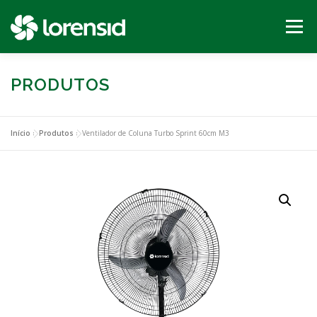
Pular
para
Menu
o
conteúdo
PRODUTOS
INÍCIO
PRODUTOS
SEJA UM REVENDEDOR
SUPORTE
CONTATO
Início
»
Produtos
»
Ventilador de Coluna Turbo Sprint 60cm M3