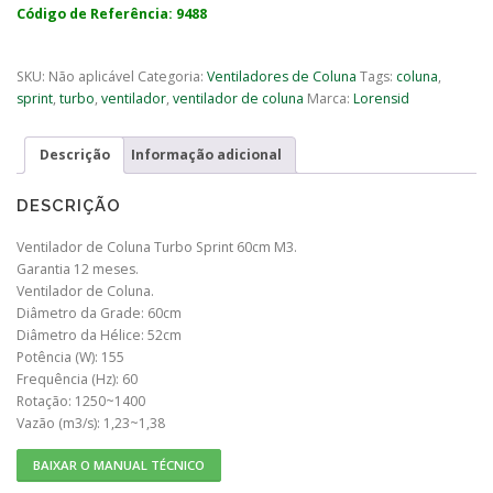
Código de Referência: 9488
SKU:
Não aplicável
Categoria:
Ventiladores de Coluna
Tags:
coluna
,
sprint
,
turbo
,
ventilador
,
ventilador de coluna
Marca:
Lorensid
Descrição
Informação adicional
DESCRIÇÃO
Ventilador de Coluna Turbo Sprint 60cm M3.
Garantia 12 meses.
Ventilador de Coluna.
Diâmetro da Grade: 60cm
Diâmetro da Hélice: 52cm
Potência (W): 155
Frequência (Hz): 60
Rotação: 1250~1400
Vazão (m3/s): 1,23~1,38
BAIXAR O MANUAL TÉCNICO