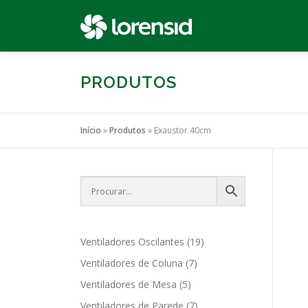
Pular
para
o
conteúdo
PRODUTOS
Início
»
Produtos
»
Exaustor 40cm
1
Ventiladores Oscilantes
19
9
7
Ventiladores de Coluna
7
p
p
5
Ventiladores de Mesa
5
r
r
p
o
7
Ventiladores de Parede
7