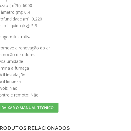
azão (m³/h): 6000
iâmetro (m): 0,4
rofundidade (m): 0,220
eso Líquido (kg): 5,3
magem ilustrativa.
romove a renovação do ar
emoção de odores
vita umidade
limina a fumaça
cil instalação.
ácil limpeza.
ivolt: Não.
ontrole remoto: Não.
BAIXAR O MANUAL TÉCNICO
RODUTOS RELACIONADOS