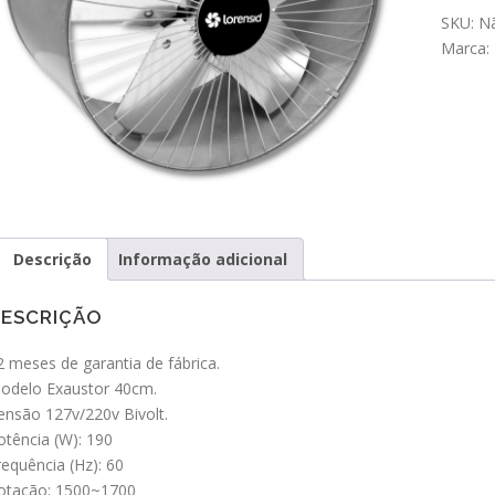
SKU:
Nã
Marca:
Descrição
Informação adicional
ESCRIÇÃO
2 meses de garantia de fábrica.
odelo Exaustor 40cm.
ensão 127v/220v Bivolt.
otência (W): 190
requência (Hz): 60
otação: 1500~1700