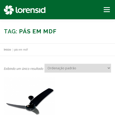
Pular
para
Menu
o
conteúdo
INÍCIO
PRODUTOS
SEJA UM REVENDEDOR
TAG:
PÁS EM MDF
SUPORTE
CONTATO
Início
»
pás em mdf
Exibindo um único resultado