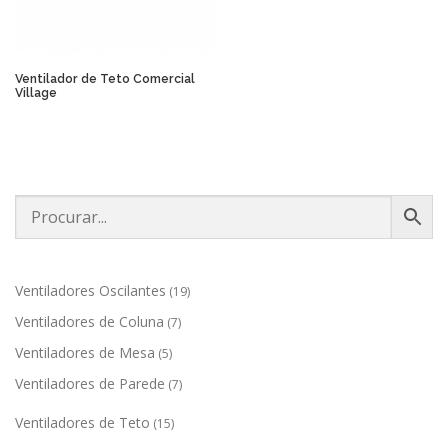
Ventilador de Teto Comercial
Village
1
Ventiladores Oscilantes
19
9
7
Ventiladores de Coluna
7
p
p
r
5
Ventiladores de Mesa
5
r
o
p
o
7
Ventiladores de Parede
7
d
r
d
p
u
o
u
1
r
Ventiladores de Teto
15
t
d
t
5
o
o