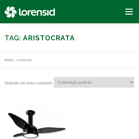
Pular
para
Menu
o
conteúdo
INÍCIO
PRODUTOS
SEJA UM REVENDEDOR
TAG:
ARISTOCRATA
SUPORTE
CONTATO
Início
»
aristocrata
Exibindo um único resultado